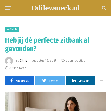
Odilevaneck.nl
WONEN
Heb jij dé perfecte zitbank al
gevonden?
By
Chris
augustus 13, 2025
Geen reacties
3 Mins Read
Facebook
Twitter
LinkedIn