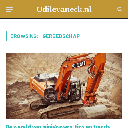
Odilevaneck.nl
BROWSING:
GEREEDSCHAP
De wereld van minigravers: tips en trends