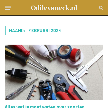
Odilevaneck.nl
MAAND:
FEBRUARI 2024
Alles wat je moet weten over soorten,