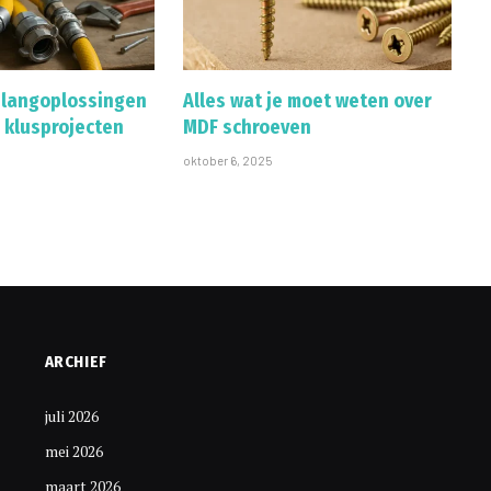
slangoplossingen
Alles wat je moet weten over
 klusprojecten
MDF schroeven
oktober 6, 2025
ARCHIEF
juli 2026
mei 2026
maart 2026