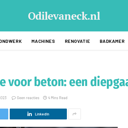
Odilevaneck.nl
ONDWERK
MACHINES
RENOVATIE
BADKAMER
e voor beton: een diepga
2023
Geen reacties
4 Mins Read
LinkedIn