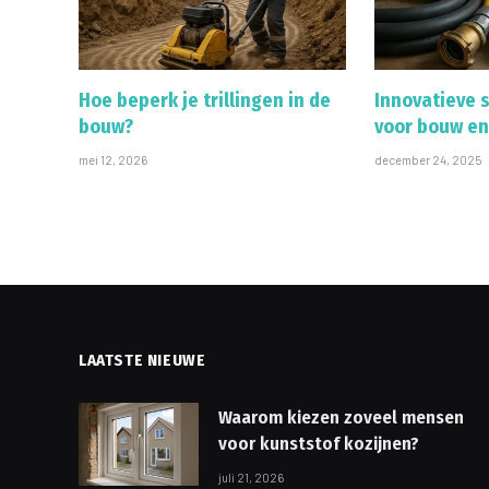
Hoe beperk je trillingen in de
Innovatieve 
bouw?
voor bouw en
mei 12, 2026
december 24, 2025
LAATSTE NIEUWE
Waarom kiezen zoveel mensen
voor kunststof kozijnen?
juli 21, 2026